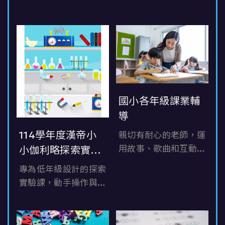
國小各年級課業輔
導
114學年度漢帝小
親切有耐心的老師，運
用故事、歌曲和互動遊
小伽利略探索實驗
戲激發孩子的學習興
課招生中 給小一、
專為低年級設計的探索
趣。
小二孩子的第一堂
實驗課，動手操作與趣
幫助孩子適應學校生
生物科學課！
味科學並行，幫助孩子
活，建立良好的學習習
培養觀察力與科學思
慣和基本能力。
維，名額有限，立即報