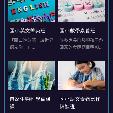
名
國小英文菁英班
國小數學素養班
「開口說英語，讓世界
許多家長已發現孩子帶
聽見你！」
回家的考題題目明顯變
要學好英文，正確的發
長、敘述情境也變得複
音及表達力是關鍵！
雜。
更驚人的是國語、數
學、社會、自然.....每
一科的考卷居然都有
「素養題」，
有些題目甚至連大人也
自然生物科學實驗
國小語文素養寫作
不知如何回答……
課
精進班