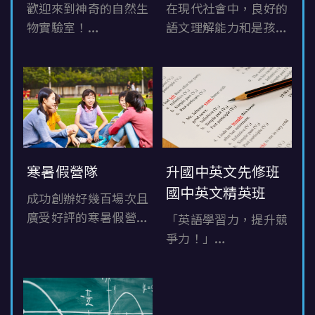
歡迎來到神奇的自然生
在現代社會中，良好的
物實驗室！
語文理解能力和是孩子
你有沒有想過，能親手
成功的關鍵之一。
創造出一個小小的生態
能幫助孩子更自信地表
系統？
達自我，
想不想用自己的雙手探
還能提升思維的清晰度
索生命的奧秘，學會如
與邏輯性，進而在學業
何觀察植物、動物的奇
和生活中佔得先機。
妙世界？
升國中英文先修班
寒暑假營隊
國中英文精英班
成功創辦好幾百場次且
廣受好評的寒暑假營
「英語學習力，提升競
隊，讓孩子遇見不一樣
爭力！」
的自己！
「語言的力量，讓孩子
在未來中獨占鰲頭！」