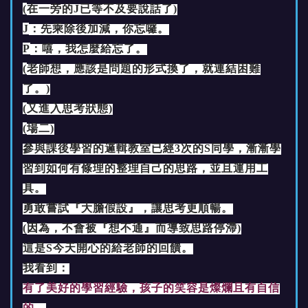
(
在一旁的J已等不及要說話了)
J
：先乘除後加減，你忘囉。
P
：嘻，我怎麼給忘了。
(
老師想，應該是問題的形式換了，就連結困難
了。)
(
又進入思考狀態)
(
場二)
參與課後學習的邏輯教室已經3次的S同學，漸漸學
習到如何有條理的整理自己的思路，並且運用工
具。
勇敢嘗試『大膽假設』，讓思考更順暢。
(
因為，不會被『想不通』而導致思路停滯)
這是S今天開心的給老師的回饋。
我看到：
有了美好的學習經驗，孩子的笑容是燦爛且有自信
的。