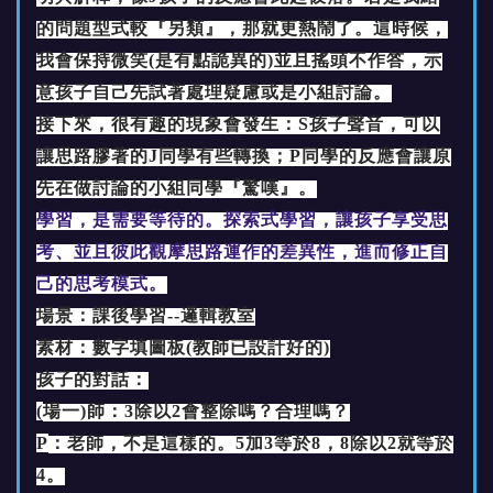
的問題型式較『另類』，那就更熱鬧了。這時候，
我會保持微笑(是有點詭異的)並且搖頭不作答，示
意孩子自己先試著處理疑慮或是小組討論。
接下來，很有趣的現象會發生：S孩子聲音，可以
讓思路膠著的J同學有些轉換；P同學的反應會讓原
先在做討論的小組同學『驚嘆』。
學習，是需要等待的。探索式學習，讓孩子享受思
考、並且彼此觀摩思路運作的差異性，進而修正自
己的思考模式。
場景：課後學習--邏輯教室
素材：數字填圖板(教師已設計好的)
孩子的對話：
(
場一)師：3除以2會整除嗎？合理嗎？
P
：老師，不是這樣的。5加3等於8，8除以2就等於
4。