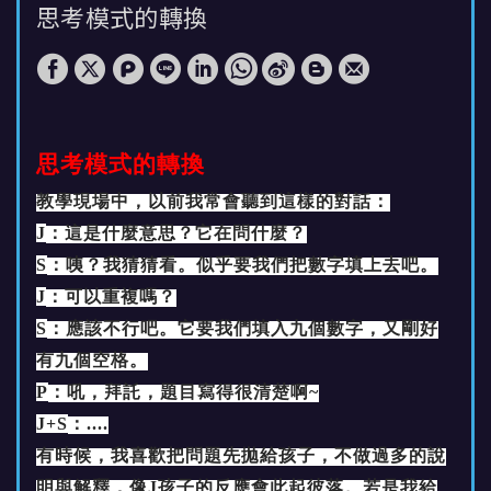
思考模式的轉換
思考模式的轉換
教學現場中，以前我常會聽到這樣的對話：
J
：這是什麼意思？它在問什麼？
S
：咦？我猜猜看。似乎要我們把數字填上去吧。
J
：可以重複嗎？
S
：應該不行吧。它要我們填入九個數字，又剛好
有九個空格。
P
：吼，拜託，題目寫得很清楚啊~
J+S
：....
有時候，我喜歡把問題先拋給孩子，不做過多的說
明與解釋，像J孩子的反應會此起彼落。若是我給